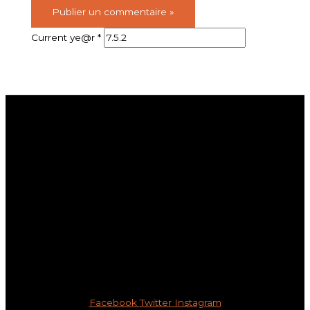
Current ye@r
*
Menu
Accueil
Je veux m’inscrire au RAAM
Je veux m’inscrire à A2
Boutique
Blog
Membre
FAQs
Contact
Ateliers à la carte
Facebook
Twitter
Instagram