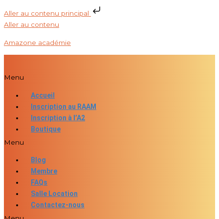
Aller au contenu principal
Aller au contenu
Amazone académie
Menu
Accueil
Inscription au RAAM
Inscription à l’A2
Boutique
Menu
Blog
Membre
FAQs
Salle Location
Contactez-nous
Menu