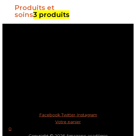
Produits et
soins
3 produits
Menu
Accueil
Je veux m’inscrire au RAAM
Je veux m’inscrire à A2
Boutique
Blog
Membre
FAQs
Contact
Ateliers à la carte
Facebook
Twitter
Instagram
Votre panier
0
Copyright © 2026 Amazone académie