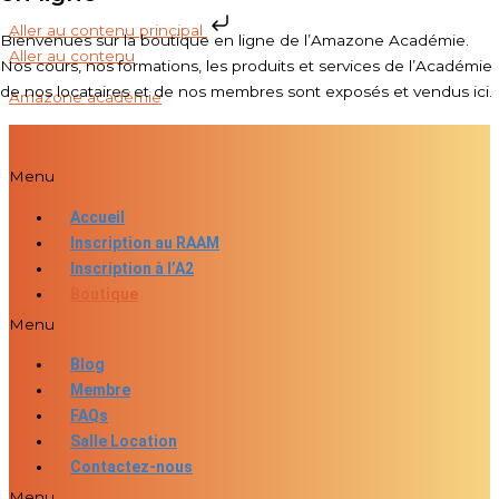
Aller au contenu principal
Bienvenues sur la boutique en ligne de l’Amazone Académie.
Aller au contenu
Nos cours, nos formations, les produits et services de l’Académie
de nos locataires et de nos membres sont exposés et vendus ici.
Amazone académie
Menu
Accueil
Inscription au RAAM
Inscription à l’A2
Boutique
Menu
Blog
Membre
FAQs
Salle Location
Contactez-nous
Menu