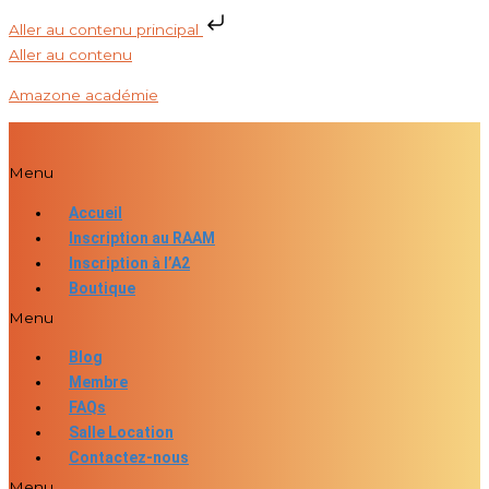
Aller au contenu principal
Aller au contenu
Amazone académie
Menu
Accueil
Inscription au RAAM
Inscription à l’A2
Boutique
Menu
Blog
Membre
FAQs
Salle Location
Contactez-nous
Menu