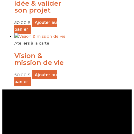
idée & valider
son projet
50.00
$
Ajouter au
panier
Ateliers à la carte
Vision &
mission de vie
50.00
$
Ajouter au
panier
Menu
Accueil
Je veux m’inscrire au RAAM
Je veux m’inscrire à A2
Boutique